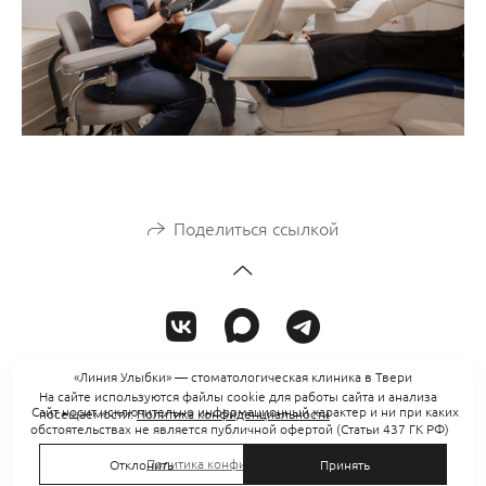
Поделиться ссылкой
«Линия Улыбки» — стоматологическая клиника в Твери
На сайте используются файлы cookie для работы сайта и анализа
Сайт носит исключительно информационный характер и ни при каких
посещаемости.
Политика конфиденциальности
обстоятельствах не является публичной офертой (Статьи 437 ГК РФ)
Политика конфиденциальности
Отклонить
Принять